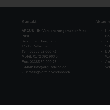
Kontakt
Aktuell
ARGUS - Ihr Versicherungsmakler Mike
Kfz
Pust
Be
Rosa Luxemburg Str. 5
Tie
14712 Rathenow
Sch
Tel.:
03385 52 000 72
BU
Mobil:
0172 392 963 0
Wa
Fax:
03385 52 000 75
Akt
E-Mail:
info@argusonline.de
Ve
» Beratungstermin vereinbaren
Copyright 2026 |
ARGUS - Ihr Versicherungsmakler Mi