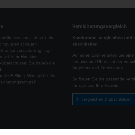
es
Versicherungs­vergleich
-Vollkaskoschutz: Jetzt in die
Komfortabel vergleichen und d
dingungen schauen
abschließen.
rkrankenversicherung: Top-
Auf einen Blick erhalten Sie eine
utz für Ihr Haustier
umfassende Übersicht der vers
-Überschüsse: Sie haben die
Angebote und Konditionen.
hl
uelle E-Bikes: Was gilt für den
So finden Sie die passende Vers
rsicherungsschutz?
für sich und Ihre Familie.
vergleichen & abschließen
ke Pust
| Rosa Luxemburg Str. 5 | 14712 Rathenow