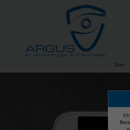
Start
Ich
Bera
e