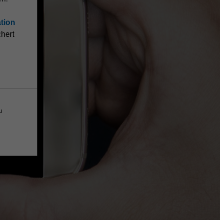
tion
hert
u