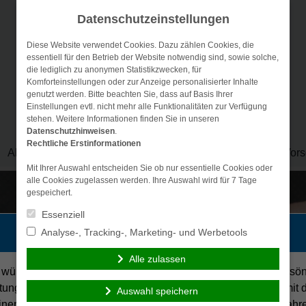
Datenschutzeinstellungen
Diese Website verwendet Cookies. Dazu zählen Cookies, die
essentiell für den Betrieb der Website notwendig sind, sowie solche,
die lediglich zu anonymen Statistikzwecken, für
Komforteinstellungen oder zur Anzeige personalisierter Inhalte
genutzt werden. Bitte beachten Sie, dass auf Basis Ihrer
Einstellungen evtl. nicht mehr alle Funktionalitäten zur Verfügung
stehen. Weitere Informationen finden Sie in unseren
Datenschutzhinweisen
.
Rechtliche Erstinformationen
Aktuelles
Das Unternehmen
Versicherungen
Vors
Mit Ihrer Auswahl entscheiden Sie ob nur essentielle Cookies oder
alle Cookies zugelassen werden. Ihre Auswahl wird für 7 Tage
gespeichert.
Essenziell
Persönliche Beratung gewünscht?
Analyse-, Tracking-, Marketing- und Werbetools
Alle zulassen
 wünsche eine persönliche
Ich verzichte auf eine persö
tung und möchte Kontakt mit
Beratung und möchte mit 
Auswahl speichern
inem Berater aufnehmen.
Besuch der Seite fortfahr