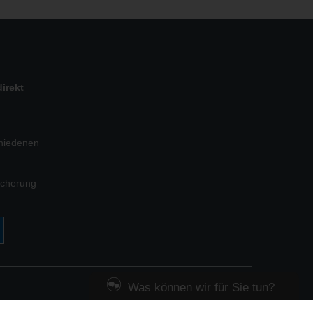
irekt
chiedenen
icherung
Was können wir für Sie tun?