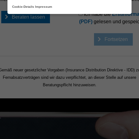
Cookie-Details
Impressum
Ich habe die
Erstinforma
Beraten lassen
(PDF)
gelesen und gespeic
Fortsetzen
Gemäß neuer gesetzlicher Vorgaben (Insurance Distribution Direktive - IDD) z
Fernabsatzverträgen sind wir dazu verpflichtet, an dieser Stelle auf unsere
Beratungspflicht hinzuweisen.