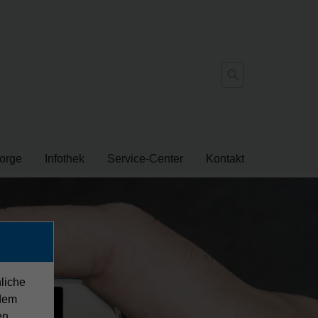
Suche
nach:
orge
Infothek
Service-Center
Kontakt
nliche
dem
en.