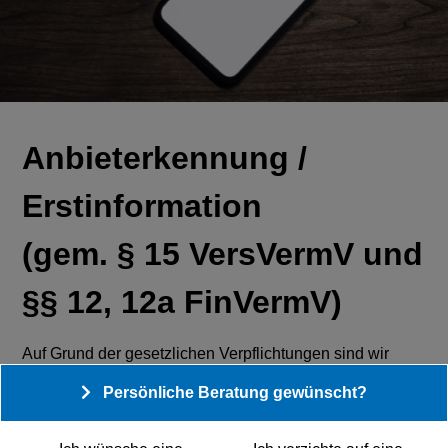
Anbieterkennung
Anbieterkennung /
Erstinformation
(gem. § 15 VersVermV und
§§ 12, 12a FinVermV)
Auf Grund der gesetzlichen Verpflichtungen sind wir
gehalten, Ihnen nachfolgende Informationen zu
Persönliche Beratung gewünscht?
übermitteln bzw. auszuhändigen.
Rechtsstellung: