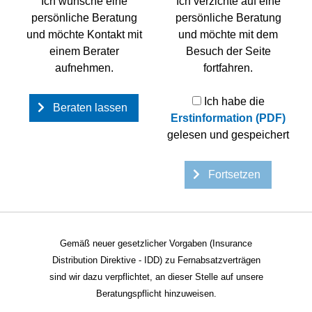
Ich wünsche eine
Ich verzichte auf eine
Sie erhalten hierzu Ausführungen und Hinweise in den
persönliche Beratung
persönliche Beratung
allgemeinen Vertragsgrundlagen für die Maklervollmacht
und möchte Kontakt mit
und möchte mit dem
des Versicherungsmaklers.
einem Berater
Besuch der Seite
aufnehmen.
fortfahren.
Firmenanschrift / Angaben zum Unternehmen:
Ich habe die
ARGUS - Ihr Versicherungsmakler Mike Pust
Beraten lassen
Erstinformation (PDF)
Rosa Luxemburg Str. 5
gelesen und gespeichert
14712 Rathenow
Telefon:
03385 52 000 72
Fortsetzen
Telefax:
03385 52 000 75
Mobil:
0172 392 963 0
E-Mail:
info@argusonline.de
Gemäß neuer gesetzlicher Vorgaben (Insurance
Steuernummer:
051/25800892
Distribution Direktive - IDD) zu Fernabsatzverträgen
Zuständiges Finanzamt:
sind wir dazu verpflichtet, an dieser Stelle auf unsere
Finanzamt Nauen
Beratungspflicht hinzuweisen.
Ketziner Str. 3