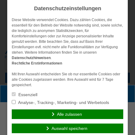
Datenschutzeinstellungen
Diese Website verwendet Cookies. Dazu zählen Cookies, die
essentiell für den Betrieb der Website notwendig sind, sowie solche,
die lediglich zu anonymen Statistikzwecken, für
Komforteinstellungen oder zur Anzeige personalisierter Inhalte
genutzt werden. Bitte beachten Sie, dass auf Basis Ihrer
Einstellungen evtl. nicht mehr alle Funktionalitäten zur Verfügung
stehen. Weitere Informationen finden Sie in unseren
Datenschutzhinweisen
.
Suche
Rechtliche Erstinformationen
nach:
Mit Ihrer Auswahl entscheiden Sie ob nur essentielle Cookies oder
Menü
alle Cookies zugelassen werden. Ihre Auswahl wird für 7 Tage
gespeichert.
Persönliche Beratung gewünscht?
Essenziell
Analyse-, Tracking-, Marketing- und Werbetools
Ich wünsche eine
Ich verzichte auf eine
Alle zulassen
persönliche Beratung
persönliche Beratung
und möchte Kontakt mit
und möchte mit dem
Auswahl speichern
einem Berater
Besuch der Seite